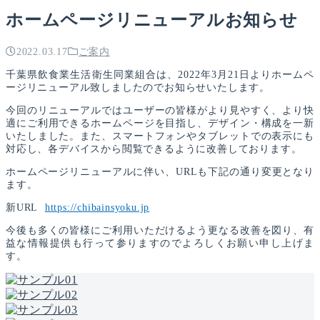
ホームページリニューアルお知らせ
2022.03.17
ご案内
千葉県飲食業生活衛生同業組合は、
2022
年
3
月
21
日よりホームペ
ージリニューアル致しましたのでお知らせいたします。
今回のリニューアルではユーザーの皆様がより見やすく、より快
適にご利用できるホームページを目指し、デザイン・構成を一新
いたしました。また、スマートフォンやタブレットでの表示にも
対応し、各デバイスから閲覧できるように改善しております。
ホームページリニューアルに伴い、
URL
も下記の通り変更となり
ます。
新
URL
https://chibainsyoku.jp
今後も多くの皆様にご利用いただけるよう更なる改善を図り、有
益な情報提供も行って参りますのでよろしくお願い申し上げま
す。